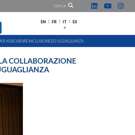
CERCA
EN
FR
IT
ES
PER ASSICURARE INCLUSIONE ED UGUAGLIANZA
LLA COLLABORAZIONE
 UGUAGLIANZA