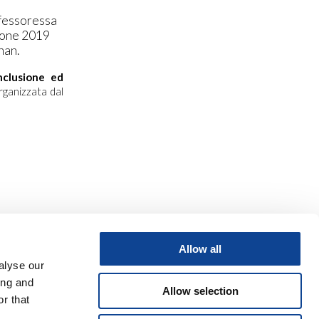
ofessoressa
zione 2019
nan.
nclusione ed
ganizzata dal
Allow all
alyse our
ing and
Allow selection
r that