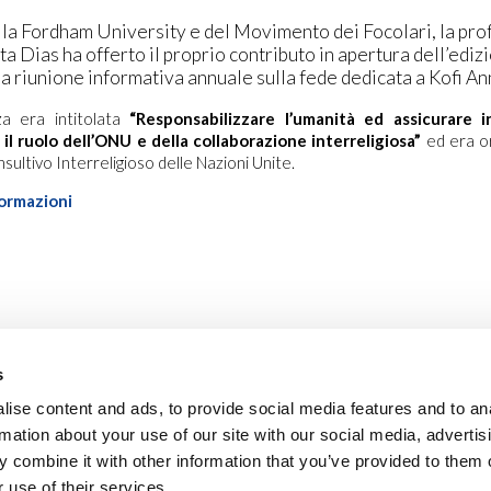
la Fordham University e del Movimento dei Focolari, la pr
a Dias ha offerto il proprio contributo in apertura dell’edi
la riunione informativa annuale sulla fede dedicata a Kofi An
a era intitolata
“Responsabilizzare l’umanità ed assicurare i
il ruolo dell’ONU e della collaborazione interreligiosa”
ed era or
ultivo Interreligioso delle Nazioni Unite.
ormazioni
s
ise content and ads, to provide social media features and to an
rmation about your use of our site with our social media, advertis
 combine it with other information that you’ve provided to them o
 use of their services.