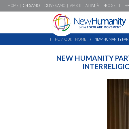
HOME
CHI SIAMO
DOVE SIAMO
AMBITI
ATTIVITÀ
PROGETTI
FA
TI TROVI QUI:
HOME
⟩
NEW HUMANITY PART
NEW HUMANITY PART
INTERRELIGI