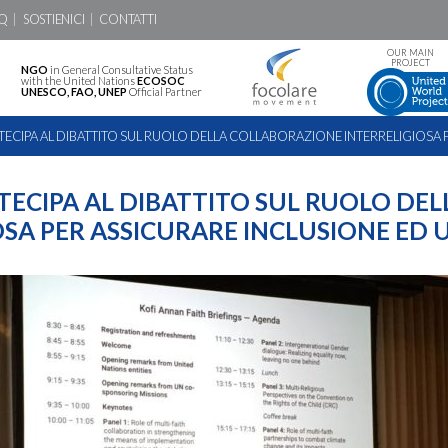
Q
SOSTIENICI
CONTATTI
OUR MAIN
PROJECT
NGO
in General Consultative Status
with the United Nations
ECOSOC
UNESCO, FAO, UNEP
Official Partner
ECIPA AL DIBATTITO SUL RUOLO DELLA COLLABORAZIONE INTERRELIGIOSA 
ECIPA AL DIBATTITO SUL RUOLO DE
OSA PER ASSICURARE INCLUSIONE ED