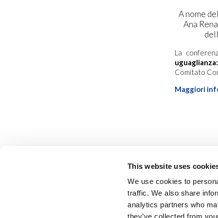
A nome del
Ana Renat
del
La conferenz
uguaglianza: 
Comitato Cons
Maggiori inf
This website uses cookie
We use cookies to personal
traffic. We also share info
analytics partners who may
they’ve collected from your