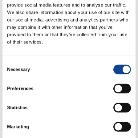
provide social media features and to analyse our traffic.
We also share information about your use of our site with
our social media, advertising and analytics partners who
may combine it with other information that you’ve
provided to them or that they’ve collected from your use
of their services.
Consent
16.05.2019
Necessary
Selection
Preferences
Statistics
Caserta, 21-22 gennaio 2020
Attraverso un hackathon sociale e un un forum
destinato ai giovani, l’iniziativa intende
Marketing
promuovere la cultura del «dare», da contrapporre