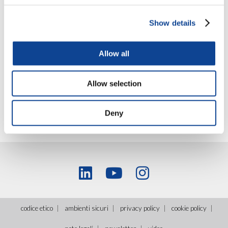
alla cultura dello «scarto» nella prospettiva di far
crescere la comunione dei beni materiali,
Show details
immateriali e relazionali, all’interno di una
comunità.
Info e Iscrizioni
Allow all
Allow selection
Deny
codice etico
ambienti sicuri
privacy policy
cookie policy