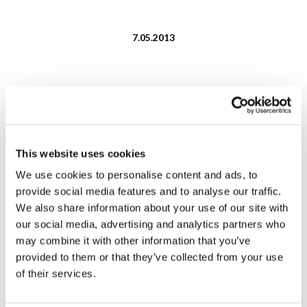
7.05.2013
Sharing with Africa
This website uses cookies
We use cookies to personalise content and ads, to
provide social media features and to analyse our traffic.
We also share information about your use of our site with
Durata:
Da dicembre 2011 a maggio 2013 (fase 1).
our social media, advertising and analytics partners who
Da giugno 2013 a maggio 2014 (fase 2).
may combine it with other information that you’ve
provided to them or that they’ve collected from your use
Parole-chiave:
Giovani, fraternità, Africa
of their services.
Associazione promotrice:
Giovani per un Mondo Unito