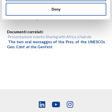
Articoli correlati:
Nairobi: I Giovani di New Humanity promuovono
Deny
l’Ubuntu con l’evento “Sharing with Africa”
“Ubuntu, io sono perchè noi siamo”
Documenti correlati:
Presentazione evento Sharing with Africa a Nairobi
The two oral messagges of the Pres. of the UNESCOs
Gen. Conf. at the Genfest