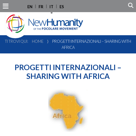
EN
FR
IT
ES
TI TROVI QUI:
HOME
⟩
PROGETTI INTERNAZIONALI – SHARING WITH
AFRICA
PROGETTI INTERNAZIONALI –
SHARING WITH AFRICA