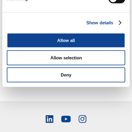
18 giovani di 5 paesi europei e del Medio Oriente si
sono riuniti a Bad Urach (Germania), dal 12 al 17 marzo
,
per la seconda tappa del progetto
Host Spot
, promosso da
New Humanity
e
Starkmacher
, insieme ad altre associazioni,
Show details
e co-finanziato dal programma
Erasmus+
(UE).
Obiettivo dell’incontro, sviluppare nei giovani delle
competenze tecniche nel campo della comunicazione e della
produzione di documentari sociali.
Allow all
Leggi tutto
Allow selection
Deny