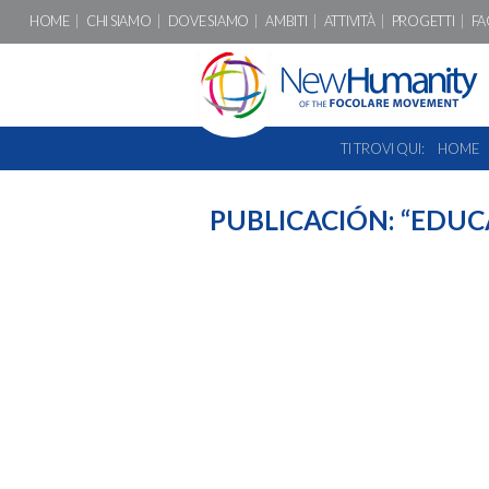
HOME
CHI SIAMO
DOVE SIAMO
AMBITI
ATTIVITÀ
PROGETTI
FA
TI TROVI QUI:
HOME
PUBLICACIÓN: “EDUC