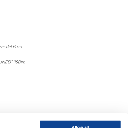
res del Pozo
 UNED”. (ISBN:
Allow all