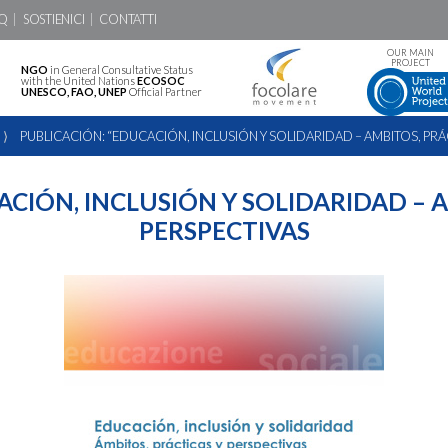
Q
SOSTIENICI
CONTATTI
OUR MAIN
PROJECT
NGO
in General Consultative Status
with the United Nations
ECOSOC
UNESCO, FAO, UNEP
Official Partner
⟩
PUBLICACIÓN: “EDUCACIÓN, INCLUSIÓN Y SOLIDARIDAD – AMBITOS, PRÁ
ACIÓN, INCLUSIÓN Y SOLIDARIDAD – A
PERSPECTIVAS