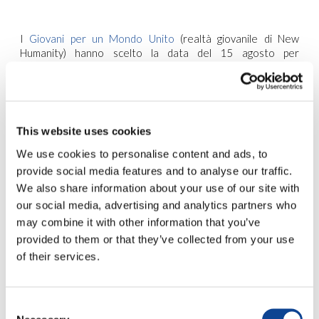
I
Giovani per un Mondo Unito
(realtà giovanile di New
Humanity) hanno scelto la data del 15 agosto per
promuovere l’iniziativa “
Sbloccare il Dialogo
“. Nell’ambito del
loro progetto di promozione del valore della fraternità a
livello mondiale (
United World Project
),
coque huawei
si
tratta di
un’iniziativa volta a mantenere viva
l’attenzione
sui tanti conflitti ancora in corso
ed a
This website uses cookies
promuovere l’impegno attivo e personale di ciascuno
per un mondo più fraterno.
We use cookies to personalise content and ads, to
provide social media features and to analyse our traffic.
Per questo, attraverso
facebook
e le altre principali reti
We also share information about your use of our site with
sociali,
Tshirt pokemon
l’iniziativa chiede a tutti di impegnarsi
our social media, advertising and analytics partners who
a sottoscrivere ed attuare il seguente appello:
may combine it with other information that you’ve
“Davanti al crescente numero di conflitti armati
in atto
provided to them or that they’ve collected from your use
in tante parti del mondo e preoccupati soprattutto per il
of their services.
drammatico aggravarsi e spandersi degli scontri violenti
nella regione del Medio Oriente, ci uniamo a quanti vivono
queste tragedie in prima persona e facciamo un forte
appello per chiedere di sbloccare il dialogo come via per la
Consent
pace.