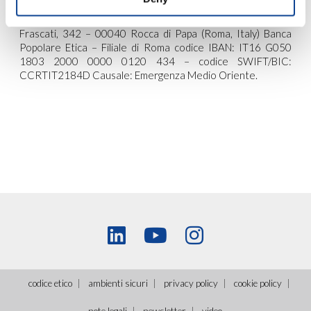
coque iphone
120434,
coque samsung
intestato
a:Associazione “Azione per un Mondo Unito – Onlus” Via
Frascati, 342 – 00040 Rocca di Papa (Roma, Italy) Banca
Popolare Etica – Filiale di Roma codice IBAN: IT16 G050
1803 2000 0000 0120 434 – codice SWIFT/BIC:
CCRTIT2184D Causale: Emergenza Medio Oriente.
codice etico
ambienti sicuri
privacy policy
cookie policy