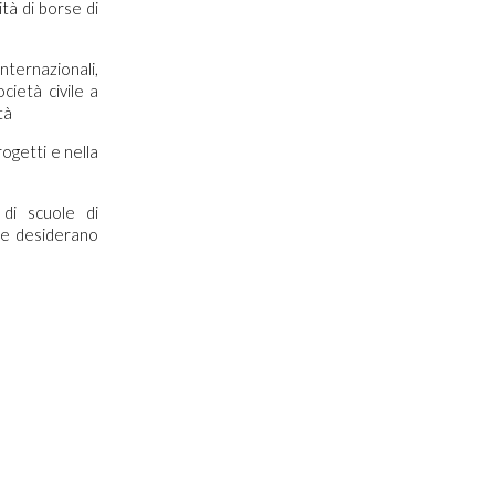
tà di borse di
internazionali,
cietà civile a
tà
ogetti e nella
 di scuole di
che desiderano