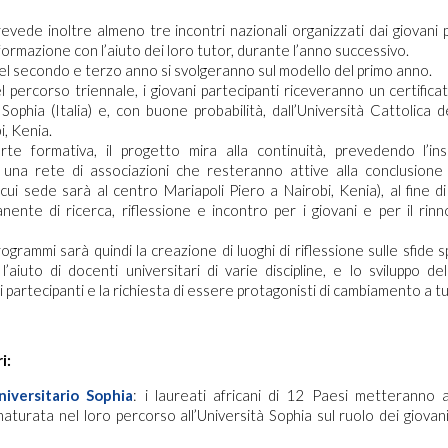
revede inoltre almeno tre incontri nazionali organizzati dai giovani p
formazione con l’aiuto dei loro tutor, durante l’anno successivo.
el secondo e terzo anno si svolgeranno sul modello del primo anno.
l percorso triennale, i giovani partecipanti riceveranno un certificato
Sophia (Italia) e, con buone probabilità, dall’Università Cattolica de
, Kenia.
arte formativa, il progetto mira alla continuità, prevedendo l’in
in una rete di associazioni che resteranno attive alla conclusione
 cui sede sarà al centro Mariapoli Piero a Nairobi, Kenia), al fine di
ente di ricerca, riflessione e incontro per i giovani e per il ri
rogrammi sarà quindi la creazione di luoghi di riflessione sulle sfide s
l’aiuto di docenti universitari di varie discipline, e lo sviluppo del
i partecipanti e la richiesta di essere protagonisti di cambiamento a tutti 
i:
niversitario Sophia
: i laureati africani di 12 Paesi metteranno 
maturata nel loro percorso all’Università Sophia sul ruolo dei giovani