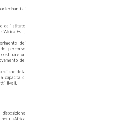
artecipanti ai
 dall’Istituto
ll’Africa Est ,
serimento dei
 del percorso
 costituire un
nnovamento del
pecifiche della
la capacità di
i livelli.
a disposizione
 per un’Africa