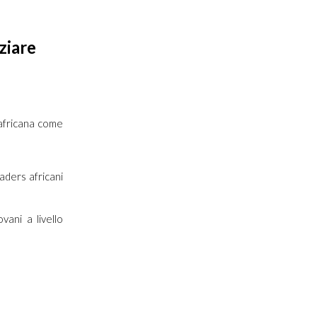
ziare
 africana come
eaders africani
ani a livello