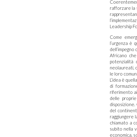
Coerentement
rafforzare la
rappresentan
l’implementaz
Leadership For
Come emerge 
l’urgenza è q
dell’impegno c
Africano che
potenzialità
neolaureati, 
le loro comuni
L’idea è quella
di formazion
riferimento ai
delle propri
disposizione. 
del continent
raggiungere l
chiamato a co
subito nella v
economica, soc