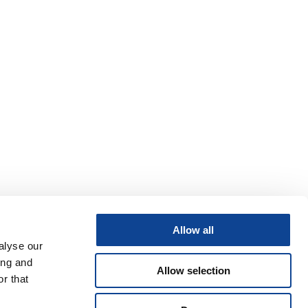
Allow all
alyse our
ing and
Allow selection
r that