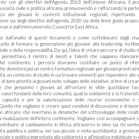
e con gli obiettivi dell’Agenda 2063 dell’Unione Africana, il pr
 società civile e politica africana, promuovendo e rafforzando la parte
za dei giovani in contesti istituzionali regionali, rispettand
ione sia degli obiettivi dell’agenda 2020 sia delle linee guida propost
um e dall’Interuniversity Council for East Africa.
dall’analisi di questi documenti e come sottolineato dagli studi
uella di formare la generazione più giovane alla leadership, instilla
ivile e della responsabilità. Da qui, l’idea di creare percorsi di studio
 permettano il rientro di menti e talenti che sappiano rilanciare 
 del continente. I percorsi dovranno costituire un punto di rife
che diventerà poi un centro formativo regionale per giovani pronti ad 
tà, un contesto di studio in cui trovare elementi per rispondere alle 
 di dare priorità ai giovani nello sviluppo delle iniziative, al fine di cr
e che preparino i giovani ad affrontare le sfide quotidiane f
 valori fondanti della loro comunità, quali la solidarietà e la fraternit
e capacità e per la valorizzazione delle risorse economiche e s
Quello che vogliamo è creare spazi condivisi di discussione e di lavor
e africano che invertano le dinamiche del sottosviluppo delle realtà 
a rivalutazione dell’intero continente. Vogliamo così accompagnare si
ntribuire al cambiamento in Africa attraverso le idee sia chi sente
ita pubblica e politica, nel suo piccolo e nella quotidianità, a gener
iale e politica improntata alla solidarietà e all’iniziativa individuale in 