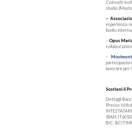
Coinvolti ino
studio (Master
– Associazi
esperienza ne
livello intern
–
Opus Maria
collaborazione
–
Moviment
partecipazion
lavorare per i
Sostieni il P
Dettagli Banc
Presso Istit
INTESTATAR
IBAN: IT60
BIC: BCITIM