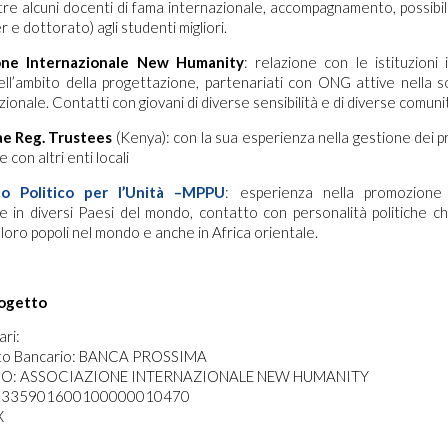
ltre alcuni docenti di fama internazionale, accompagnamento, possibili
 e dottorato) agli studenti migliori.
one Internazionale New Humanity
: relazione con le istituzioni 
ll’ambito della progettazione, partenariati con ONG attive nella so
azionale. Contatti con giovani di diverse sensibilità e di diverse comuni
e Reg. Trustees
(Kenya): con la sua esperienza nella gestione dei pr
 con altri enti locali
o Politico per l’Unità –MPPU
: esperienza nella promozione
e in diversi Paesi del mondo, contatto con personalità politiche 
 loro popoli nel mondo e anche in Africa orientale.
rogetto
ari:
uto Bancario: BANCA PROSSIMA
IO: ASSOCIAZIONE INTERNAZIONALE NEW HUMANITY
S0335901600100000010470
X