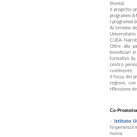
(Kenia).
Il progetto p
programmi di 
I programmi d
Al termine de
Universitario 
CUEA- Nairobi
Oltre alla p
beneficiari 
formativo (la
centro perman
continente.
Il focus dei p
regione, con 
riflessione de
Co-Promotor
–
Istituto U
l’esperienza 
nuova.