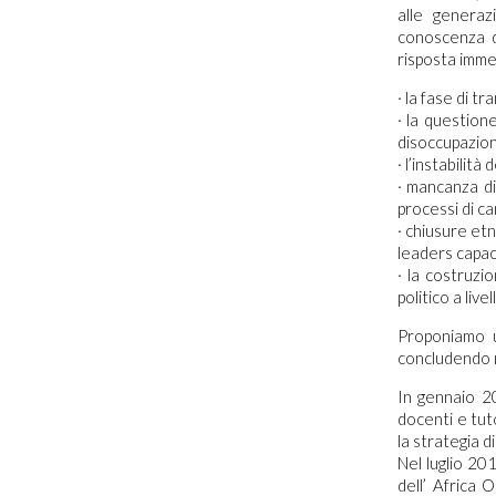
alle generaz
conoscenza d
risposta immed
· la fase di t
· la questione
disoccupazio
· l’instabilità
· mancanza di
processi di c
· chiusure et
leaders capaci
· la costruzi
politico a liv
Proponiamo u
concludendo n
In gennaio 2
docenti e tut
la strategia 
Nel luglio 20
dell’ Africa 