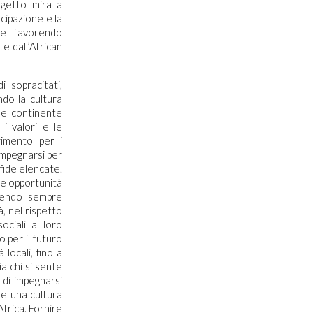
ogetto mira a
cipazione e la
o e favorendo
e dall’African
 sopracitati,
ndo la cultura
 nel continente
i valori e le
rimento per i
impegnarsi per
sfide elencate.
eare opportunità
acendo sempre
à, nel rispetto
ociali a loro
o per il futuro
locali, fino a
a chi si sente
 di impegnarsi
are una cultura
Africa. Fornire