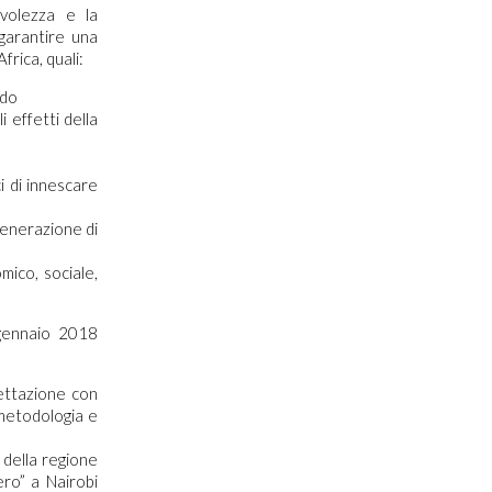
evolezza e la
garantire una
frica, quali:
ndo
i effetti della
i di innescare
generazione di
mico, sociale,
 gennaio 2018
ettazione con
 metodologia e
 della regione
ero” a Nairobi