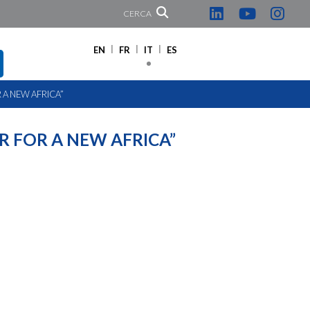
CERCA
EN
FR
IT
ES
 A NEW AFRICA”
R FOR A NEW AFRICA”