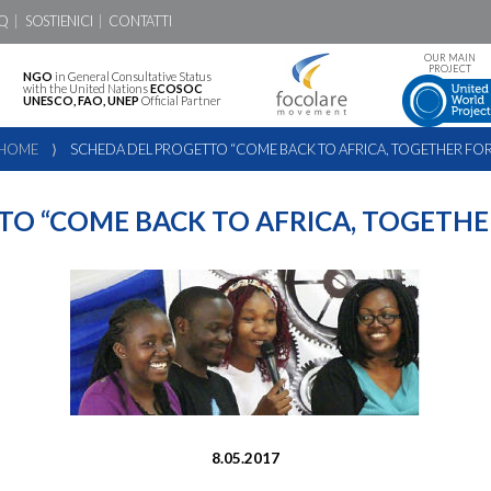
Q
SOSTIENICI
CONTATTI
OUR MAIN
PROJECT
NGO
in General Consultative Status
with the United Nations
ECOSOC
UNESCO, FAO, UNEP
Official Partner
HOME
⟩
SCHEDA DEL PROGETTO “COME BACK TO AFRICA, TOGETHER FOR
O “COME BACK TO AFRICA, TOGETHE
8.05.2017