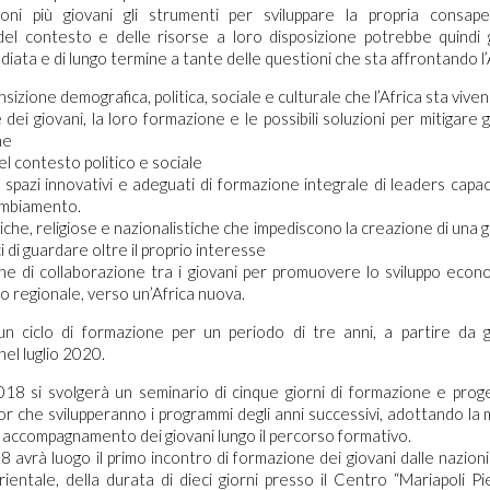
ioni più giovani gli strumenti per sviluppare la propria consap
el contesto e delle risorse a loro disposizione potrebbe quindi 
iata e di lungo termine a tante delle questioni che sta affrontando l’A
ransizione demografica, politica, sociale e culturale che l’Africa sta vive
 dei giovani, la loro formazione e le possibili soluzioni per mitigare gl
ne
 del contesto politico e sociale
 spazi innovativi e adeguati di formazione integrale di leaders capac
ambiamento.
niche, religiose e nazionalistiche che impediscono la creazione di una 
 di guardare oltre il proprio interesse
one di collaborazione tra i giovani per promuovere lo sviluppo econo
ello regionale, verso un’Africa nuova.
n ciclo di formazione per un periodo di tre anni, a partire da
el luglio 2020.
018 si svolgerà un seminario di cinque giorni di formazione e prog
or che svilupperanno i programmi degli anni successivi, adottando la
di accompagnamento dei giovani lungo il percorso formativo.
18 avrà luogo il primo incontro di formazione dei giovani dalle nazioni
Orientale, della durata di dieci giorni presso il Centro “Mariapoli Pi