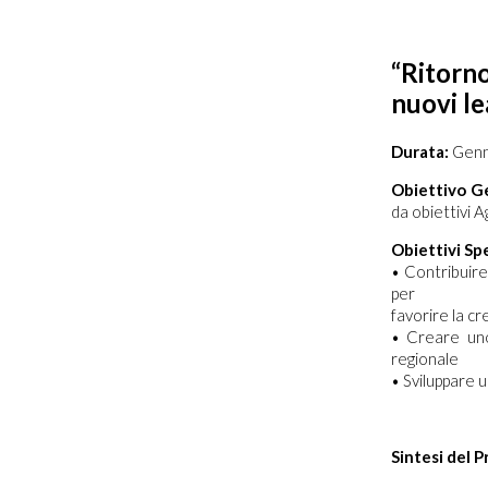
“Ritorno
nuovi le
Durata:
Genn
Obiettivo G
da obiettivi
Obiettivi Spe
• Contribuire 
per
favorire la c
• Creare uno
regionale
• Sviluppare u
Sintesi del 