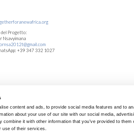
etherforanewafrica.org
 del Progetto:
or Nsavyimana
iornsa2012t@gmail.com
WhatsApp: +39 347 332 1027
s
ise content and ads, to provide social media features and to an
rmation about your use of our site with our social media, advertis
 combine it with other information that you’ve provided to them o
 use of their services.