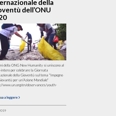
ernazionale della
oventù dell’ONU
20
ani della ONG New Humanity si uniscono al
intero per celebrare la Giornata
azionale della Gioventù sul tema “Impegno
Giovantù per un’Azione Mondiale”
s://www.un.org/en/observances/youth-
ua a leggere
2019