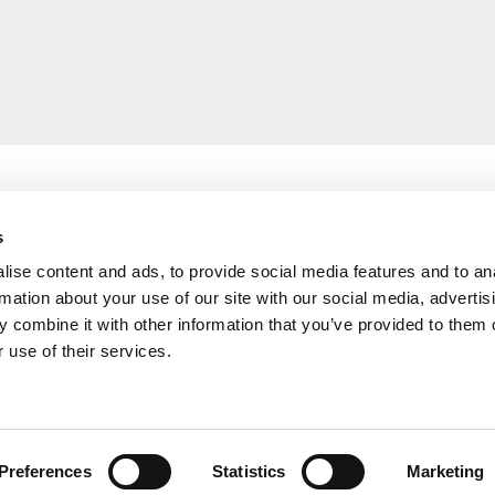
s
ise content and ads, to provide social media features and to an
rmation about your use of our site with our social media, advertis
 combine it with other information that you’ve provided to them o
 use of their services.
ambienti sicuri
privacy policy
cookie policy
note legali
newslet
Via Piave, 15 - 00046 Grottaferrata, (Roma)
Italia
•
info@new-humanity.org
• +3
Preferences
Statistics
Marketing
©2026 NEW HUMANITY |
credits