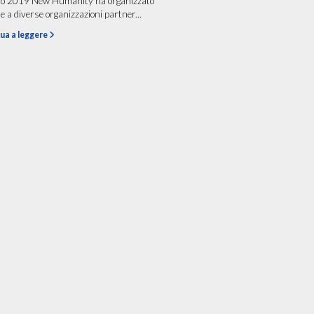
io 2019 New Humanity ha organizzato
e a diverse organizzazioni partner...
ua a leggere