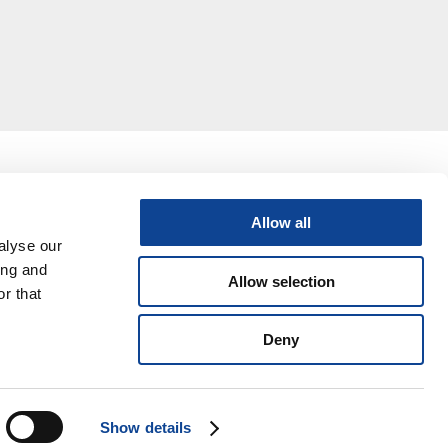
Allow all
alyse our
ing and
Allow selection
r that
Deny
ter
video
9 06 945 407 215
Show details