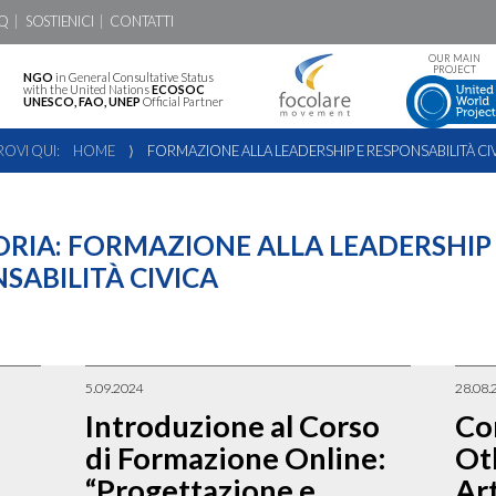
Q
SOSTIENICI
CONTATTI
OUR MAIN
PROJECT
NGO
in General Consultative Status
with the United Nations
ECOSOC
UNESCO, FAO, UNEP
Official Partner
TROVI QUI:
HOME
⟩
FORMAZIONE ALLA LEADERSHIP E RESPONSABILITÀ CI
ORIA:
FORMAZIONE ALLA LEADERSHIP
SABILITÀ CIVICA
5.09.2024
28.08.
Introduzione al Corso
Co
di Formazione Online:
Oth
“Progettazione e
Ar