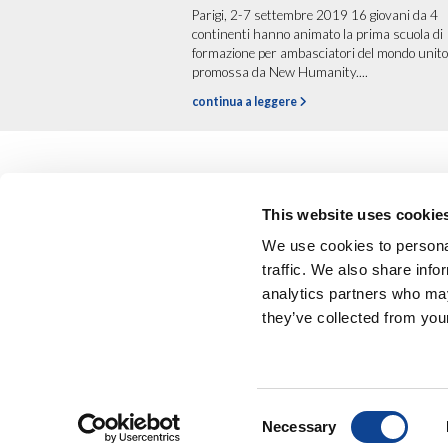
Parigi, 2-7 settembre 2019 16 giovani da 4
continenti hanno animato la prima scuola di
formazione per ambasciatori del mondo unito
promossa da New Humanity....
continua a leggere
This website uses cookie
We use cookies to personal
traffic. We also share info
analytics partners who may
they’ve collected from your
codice etico
NEW HUMANITY • 
Consent
Necessary
Selection