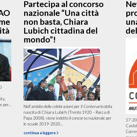
Partecipa al concorso
Ne
FAO
nazionale “Una città
pr
eme
non basta, Chiara
un
ità
Lubich cittadina del
del
mondo”!
AO
ity,
 per...
Nell’ambito delle celebrazioni per il Centenario della
nascita di Chiara Lubich (Trento 1920 – Rocca di
Papa 2008), viene indetto il concorso nazionale per
17-20 
le scuole 2019-2020...
Caste
Corres
continua a leggere