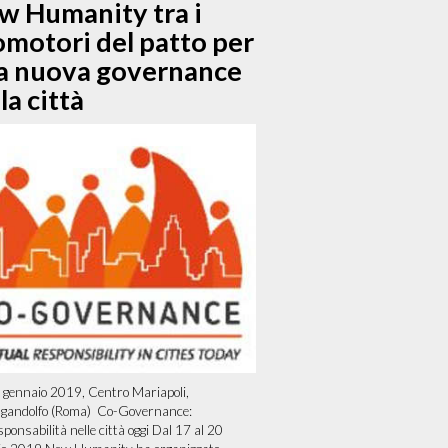
w Humanity tra i
omotori del patto per
a nuova governance
la città
gennaio 2019, Centro Mariapoli,
lgandolfo (Roma) Co-Governance:
ponsabilità nelle città oggi Dal 17 al 20