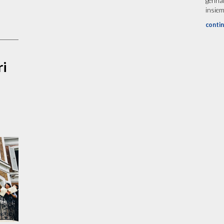
genna
insiem
contin
ri