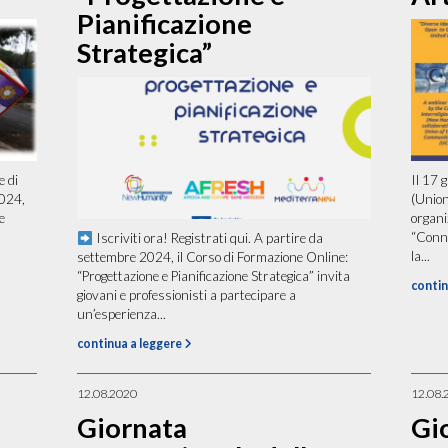
Pianificazione
Strategica”
e di
Il 17 
2024,
(Union
e
organi
“Conne
Iscriviti ora! Registrati qui. A partire da
la...
settembre 2024, il Corso di Formazione Online:
“Progettazione e Pianificazione Strategica” invita
contin
giovani e professionisti a partecipare a
un’esperienza...
continua a leggere
12.08.2020
12.08.
Giornata
Gi