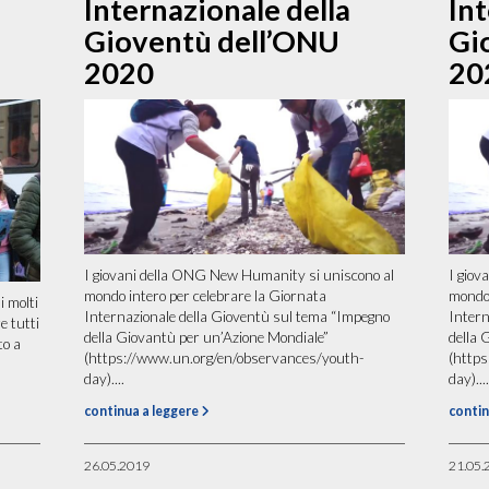
Internazionale della
Int
Gioventù dell’ONU
Gi
2020
20
I giovani della ONG New Humanity si uniscono al
I giov
mondo intero per celebrare la Giornata
mondo 
i molti
Internazionale della Gioventù sul tema “Impegno
Intern
e tutti
della Giovantù per un’Azione Mondiale”
della 
to a
(https://www.un.org/en/observances/youth-
(http
day)....
day)....
continua a leggere
contin
26.05.2019
21.05.