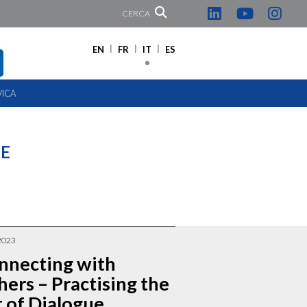
CERCA
EN
FR
IT
ES
VICA
 E
2023
nnecting with
ers – Practising the
t of Dialogue