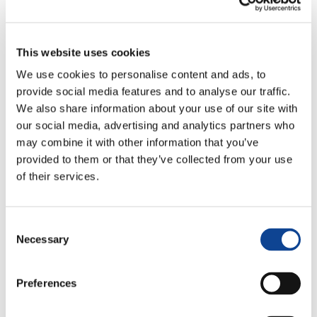
14.08.2013
This website uses cookies
We use cookies to personalise content and ads, to
Promosso dal
Movimento Teens4Unity
, il progetto
provide social media features and to analyse our traffic.
“Udisha”
(“Il raggio di sole che porta una nuova alba”)
dal
We also share information about your use of our site with
2004 ha distribuito
30 borse di studio ad altrettanti
our social media, advertising and analytics partners who
beneficiari
(ragazzi e ragazze svantaggiati). Tra i punti di
may combine it with other information that you’ve
forza di Ushida, l’appartenenza al progetto
Schoolmates
,
provided to them or that they’ve collected from your use
volto a promuovere la “cultura del dare” tra ragazzi dal Nord
e Sud del Mondo.
of their services.
Inoltre, si è iniziato attraverso il progetto,
a dare la
possibilità ai ragazzi di Goreagon di fare
lezioni di
ripetizione
di un’ora e mezza al giorno per tutta la
Consent
settimana durante l’anno scolastico.
Necessary
Selection
Le scuole in India hanno un altissimo numero di studenti, con
70 – 80 alunni per classe. Questo crea delle difficoltà nel
Preferences
seguire i ragazzi individualmente nella loro istruzione. Tutti
sono
costretti a frequentare ore di ripetizione molto
costose
presso insegnanti privati per poter superare gli