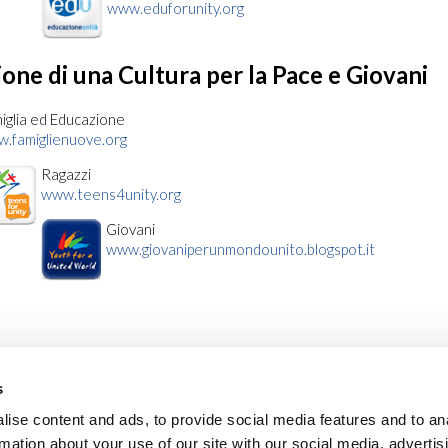
www.eduforunity.org
ne di una Cultura per la Pace e Giovani
iglia ed Educazione
.famiglienuove.org
Ragazzi
www.teens4unity.org
Giovani
www.giovaniperunmondounito.blogspot.it
s
ise content and ads, to provide social media features and to an
rmation about your use of our site with our social media, advertis