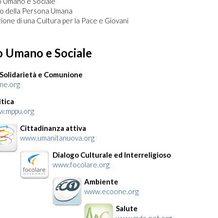
o Umano e Sociale
to della Persona Umana
one di una Cultura per la Pace e Giovani
o Umano e Sociale
Solidarietà e Comunione
ne.org
itica
.mppu.org
Cittadinanza attiva
www.umanitanuova.org
Dialogo Culturale ed Interreligioso
www.focolare.org
Ambiente
www.ecoone.org
Salute