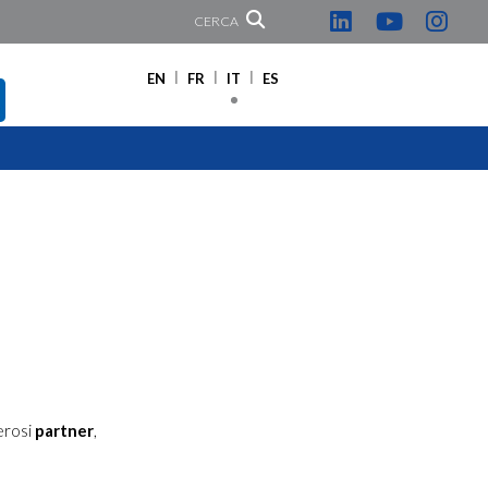
CERCA
EN
FR
IT
ES
erosi
partner
,