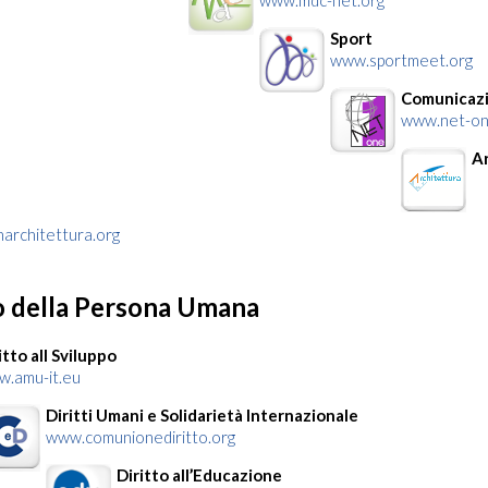
www.mdc-net.org
Sport
www.sportmeet.org
Comunicaz
www.net-on
Ar
architettura.org
o della Persona Umana
itto all Sviluppo
.amu-it.eu
Diritti Umani e Solidarietà Internazionale
www.comunionediritto.org
Diritto all’Educazione