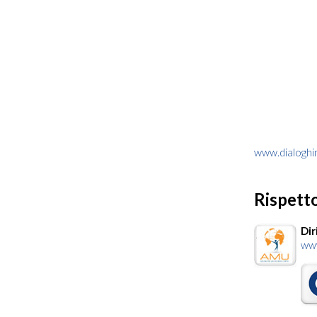
www.dialoghin
Rispett
Dir
www