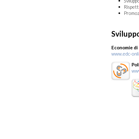
Svilupp
Rispet
Promozi
Svilupp
Economie di 
www.edc-onli
Pol
www