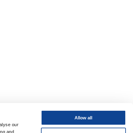
Allow all
alyse our
ing and