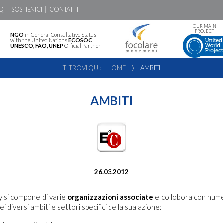
Q
SOSTIENICI
CONTATTI
OUR MAIN
PROJECT
NGO
in General Consultative Status
with the United Nations
ECOSOC
UNESCO, FAO, UNEP
Official Partner
TI TROVI QUI:
HOME
⟩
AMBITI
AMBITI
26.03.2012
 si compone di varie
organizzazioni associate
e collobora con num
ei diversi ambiti e settori specifici della sua azione: