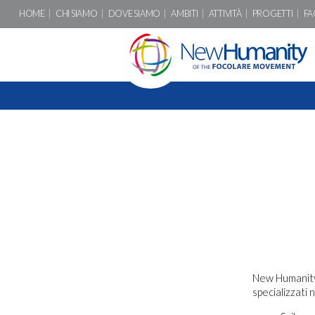
HOME
CHI SIAMO
DOVE SIAMO
AMBITI
ATTIVITÀ
PROGETTI
FA
New Humanity
specializzati n