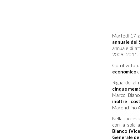
Martedì 17 ap
annuale dei 
annuale di att
2009–2011.
Con il voto u
economico
c
Riguardo al 
cinque membr
Marco, Bianc
inoltre cost
Marenchino An
Nella success
con la sola a
Bianco (Vic
Generale del