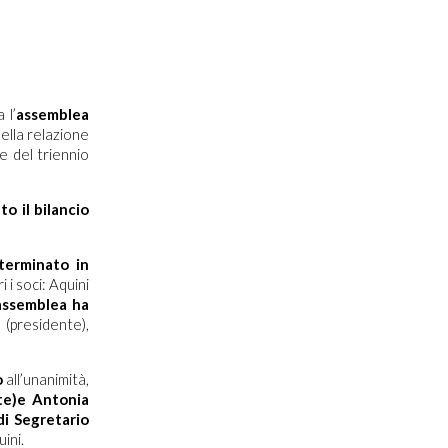
 l’
assemblea
ella relazione
ne del triennio
o il bilancio
eterminato in
 i soci: Aquini
’assemblea ha
(presidente),
o
all’unanimità,
te)e Antonia
di Segretario
ini.