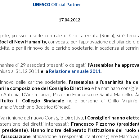
17.04.2012
rile, presso la sede centrale di Grottaferrata (Roma), si è tenuta
Soci di New Humanity,
convocata per l’approvazione del bilancio e d
ività, e per il rinnovo delle cariche societarie, in scadenza al termi
nanime di 29 associati presenti o delegati,
l’Assemblea ha approvat
hiuso al 31.12.2011
e la
Relazione annuale 2011
.
rinnovo delle cariche societarie,
l’assemblea all’unanimità ha d
i la composizione del Consiglio Direttivo
e ha nominato consiglieri
o Antonia, D’Auria Lucia , Pizzorno Francesco e Sanità Marcello.
L
ituito il Collegio Sindacale
nelle persone di Grillo Virginio 
na e Vecchione Beatrice (Sindaci).
iva riunione del nuovo Consiglio Direttivo,
i Consiglieri hanno elett
stensione dei diretti interessati:
Francesco Pizzorno (presiden
e presidente)
.
Hanno inoltre deliberato l’istituzione del ruolo 
l’associazione
, affidandone la responsabilità al consigliere Marco Aqu