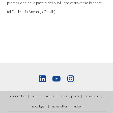
promozione della pace e dello sviluppo attraverso lo sport.
(di Eva Maria Anyango Okoth)
codice etico
ambienti sicuri
privacy policy
cookie policy
note legali
newsletter
video