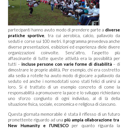
partecipanti hanno avuto modo di prendere parte a
diverse
pratiche sportive
, tra cui aerobica, calcio, pallavolo da
seduti e corse sui 100 metri. Il programma prevedeva anche
diverse presentazioni, esibizioni ed esperienza dlele divere
organizzazioni coinvolte. Senz’altro, l’aspetto più
affascinante di tutte queste attività era la possibilità per
tutti –
incluse persone con varie forme di disabilità
– di
dimostrare le proprie abilità. Per esempio, chi era costretto
alla sedia a rotelle ha avuto modo di giocare a pallavolo da
seduto ed anche i normodotati sono stati felici di unirsi a
loro. Si é trattato di un esempio concreto di come la
responsabilità a promuovere la pace e lo sviluppo richiedano
uno sforzo congiunto di ogni individuo, al di là della
situazione fisica, sociale, economica e religiosa di ciascuno.
Questa giornata memorabile é stata il riflesso di un futuro
promettente riguardo ad una
più ampia ollaborazione tra
New Humanity e l’UNESCO
per quanto riguarda la