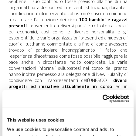
Sebbene il suo contributo fosse previsto alla fine di una
lunga mattinata di sport ed interventi istituzionali, durante i
suoi dieci minuti di intervento Johnston é riuscito comunque
a catturare l’attenzione dei circa
100 bambini e ragazzi
presenti
, provenienti da diversi paesi e retroterra sociali
ed economici, cosí come le diverse personalità e gli
esponenti delle varie organizzazioni presenti ed a muovere i
cuori di tutthanno commentato alla fine di come avessero
trovato di particolare incoraggiamento il fatto che
l’esperienza dimostrasse come fosse possibile raggiugere la
pace anche in circostanze molto complicate. Le varie
conversazioni informali sviluppatesi nel corso del pranzo
hanno inoltre permesso alla delegazione di New Hulanity di
condividere con i rappresentanti dell’UNESCO i
diversi
progetti ed iniziative attualmente in corso
ed in
particolare quelle relative al continente africano:
Speorts4Peace
in Africa orientale (educare le persone
attraverso lo sport ed il gioco) e “
Back to Africa –
Together for a New Africa
” (di ritorno verso l’Africa –
Insieme per una nuova Africa).
This website uses cookies
La
We use cookies to personalise content and ads, to
giornata