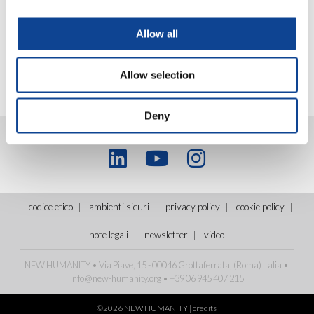
Allow all
Allow selection
Deny
codice etico
ambienti sicuri
privacy policy
cookie policy
note legali
newsletter
video
NEW HUMANITY • Via Piave, 15 - 00046 Grottaferrata, (Roma)
Italia
•
info@new-humanity.org
• +39 06 945 407 215
©2026 NEW HUMANITY |
credits