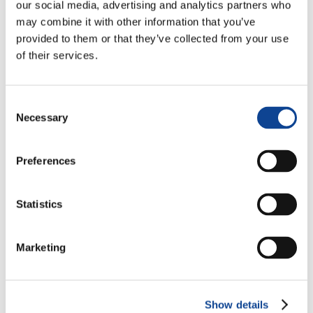
our social media, advertising and analytics partners who
may combine it with other information that you’ve
provided to them or that they’ve collected from your use
29.04.2013
of their services.
Consent
Necessary
Selection
“Divisione. Avidità.
Preferences
Alienazione. Apatia. Pronti per
un cambiamento?”
Statistics
Questo lo slogan dell’
Expo 2013
, organizzato dal
Movimento Umanità Nuova
presso lo
Sheraton O’Hare
Marketing
Airport Hotel di Chicago dal 27 al 28 aprile.
Si è trattato di un laboratorio multidisciplinare, volto a
promuovere un
cambiamento positivo
, ispirato ai valori
Show details
della solidarietà, della generosità e della fraternità.