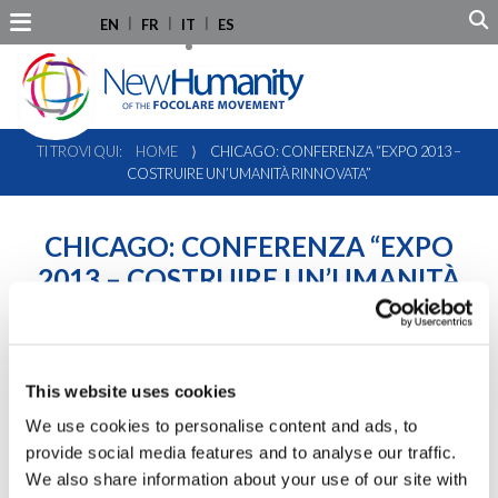
EN
FR
IT
ES
TI TROVI QUI:
HOME
⟩
CHICAGO: CONFERENZA “EXPO 2013 –
COSTRUIRE UN’UMANITÀ RINNOVATA”
CHICAGO: CONFERENZA “EXPO
2013 – COSTRUIRE UN’UMANITÀ
RINNOVATA”
This website uses cookies
We use cookies to personalise content and ads, to
provide social media features and to analyse our traffic.
We also share information about your use of our site with