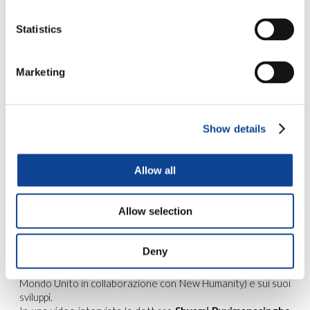
Sinagoga di Kehilat
Yedidya
. L’incontro è stato
Statistics
animato dagli interventi del
Rabbino Raymond Apple
, membro di ICCI e Rabbino
emerito della Gran Sinagoga di Sydney e dal
prof. Alberto
Marketing
Lo Presti
, Professore di Storia del Pensiero Politico presso
la Pontificia Università di San Tommaso. Moderatore
dell’evento era il
Rabbino Ron Kronish
, direttore dell’ICCI
(Interreligious Coordinating Council in Israel), alla presenza
Show details
del Nunzio Apostolico in Israele
Giuseppe Lazzarotto
e di
numerosi giovani mussulmani, cristiani ed ebrei.
Allow all
Momento culmine di “Be the
Bridge!” è stato il
primo
maggio 2013
. In diretta
Allow selection
mondiale, si è fatto il punto
sullo
United World Project
(il grande progetto di
Deny
promozione della fraternità
promosso dai Giovani per un
Mondo Unito in collaborazione con New Humanity) e sui suoi
sviluppi.