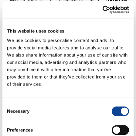
universale
.
L’evento ha visto i giovani partecipanti impegnati
attivamente in
escursioni
nei luoghi più significativi della
Terra Santa,
workshop
artistici e musicali e
momenti di
This website uses cookies
riflessione
sul tema della fraternità universale.
Il titolo dell’evento chiariva lo spirito di fondo che ha
We use cookies to personalise content and ads, to
animato gli otto giorni di viaggio:
l’importanza di essere
provide social media features and to analyse our traffic.
ponti protesi verso l’altro
, sempre alla ricerca di un dialogo
We also share information about your use of our site with
fraterno.
our social media, advertising and analytics partners who
Una tappa particolamente signficativa del viaggio è avvenuta
may combine it with other information that you’ve
il 25 aprile presso il
Peace Center di Betlemme
. Qui, la
provided to them or that they’ve collected from your use
delegazione dei giovani di New Humnity è stata ricevuta
of their services.
dalla dott.ssa
Vera Baboun, sindaco della città.
Il giorno seguente si è svolto un momento di riflessione sulla
fraternità universale insieme a
professori e studenti
Consent
mussulmani e cristiani dell’Università di Betlemme
.
Necessary
Selection
Il 30 aprile un seminario
analogo dal titolo
“Scoprire
l’umanità dell’altro”
, ha
Preferences
avuto luogo presso la