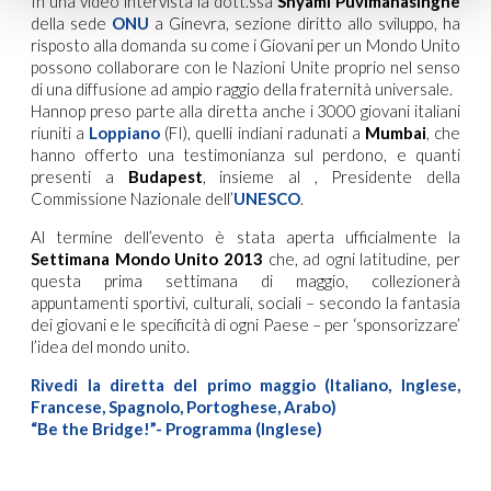
In una video intervista la dott.ssa
Shyami Puvimanasinghe
della sede
ONU
a Ginevra, sezione diritto allo sviluppo, ha
risposto alla domanda su come i Giovani per un Mondo Unito
possono collaborare con le Nazioni Unite proprio nel senso
di una diffusione ad ampio raggio della fraternità universale.
Hannop preso parte alla diretta anche i 3000 giovani italiani
riuniti a
Loppiano
(FI), quelli indiani radunati a
Mumbai
, che
hanno offerto una testimonianza sul perdono, e quanti
presenti a
Budapest
, insieme al , Presidente della
Commissione Nazionale dell’
UNESCO
.
Al termine dell’evento è stata aperta ufficialmente la
Settimana Mondo Unito
2013
che, ad ogni latitudine, per
questa prima settimana di maggio, collezionerà
appuntamenti sportivi, culturali, sociali – secondo la fantasia
dei giovani e le specificità di ogni Paese – per ‘sponsorizzare’
l’idea del mondo unito.
Rivedi la diretta del primo maggio (Italiano, Inglese,
Francese, Spagnolo, Portoghese, Arabo)
“Be the Bridge!”- Programma (Inglese)