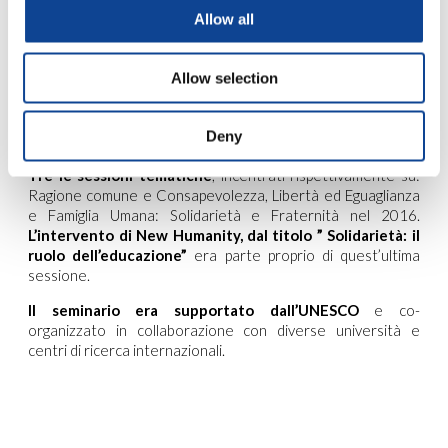
umani.
Allow all
Proprio per tale ragione,
gli interventi
del dott. Jorge
Ferreira, rappresentante di New Humanity presso le Nazioni
Allow selection
Unite a Ginevra e degli altri relatori
verranno pubblicati in
un e-book
, al fin di contribuire al dibattito sulla
Dichiarazione per la Solidarietà Internazionale presso il
Deny
Consiglio per i Diritti Umani.
Tre le sessioni tematiche
, incentrati rispettivamente su:
Ragione comune e Consapevolezza, Libertà ed Eguaglianza
e Famiglia Umana: Solidarietà e Fraternità nel 2016.
L’intervento di New Humanity, dal titolo ” Solidarietà: il
ruolo dell’educazione”
era parte proprio di quest’ultima
sessione.
Il seminario era supportato dall’UNESCO
e co-
organizzato in collaborazione con diverse università e
centri di ricerca internazionali.