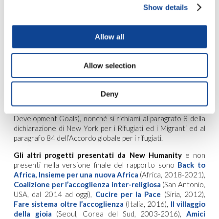
documentari sulle storie dei migranti realizzati dai giovani
Show details
coinvolti nel progetto abbia permesso di dare maggiore
diffusione a livello europeo ed internazionale delle storie e
vicissitudini dei rifugiati, contribuendo così ad “eliminare ogni
Allow all
forma di discriminazione e promuovere un dibattito pubblico
basato su dati di fatto oggettivi per raffigurare il fenomeno
migratorio”, così come previsto in particolare all’Obiettivo 17
Allow selection
dell’accordo globale sulle Migrazioni.
Contributo agli SDGs.
Il rapporto mette inoltre in evidenza
Deny
come il Progetto Host-Spot contribuisca direttamente al
raggiungimento dell’Obiettivo 16 degli SDGs (Sustainable
Development Goals), nonché si richiami al paragrafo 8 della
dichiarazione di New York per i Rifugiati ed i Migranti ed al
paragrafo 84 dell’Accordo globale per i rifugiati.
Gli altri progetti presentati da New Humanity
e non
presenti nella versione finale del rapporto sono
Back to
Africa, Insieme per una nuova Africa
(Africa, 2018-2021),
Coalizione per l’accoglienza inter-religiosa
(San Antonio,
USA, dal 2014 ad oggi),
Cucire per la Pace
(Siria, 2012),
Fare sistema oltre l’accoglienza
(Italia, 2016),
Il villaggio
della gioia
(Seoul, Corea del Sud, 2003-2016),
Amici