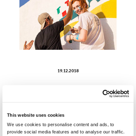
19.12.2018
Il
Comitato delle ONG sulle migrazioni
ha pubblicato il
rapporto “Politiche concrete, pratiche e partenariati
This website uses cookies
per promuovere la realizzazione dell’accordo globale
We use cookies to personalise content and ads, to
per le migrazioni”
. Il
progetto Host-Spot
di New Humanity
è citato tra le buone pratiche a sostegno dei migranti e
provide social media features and to analyse our traffic.
rifugiati in situazione di vulnerabilità.