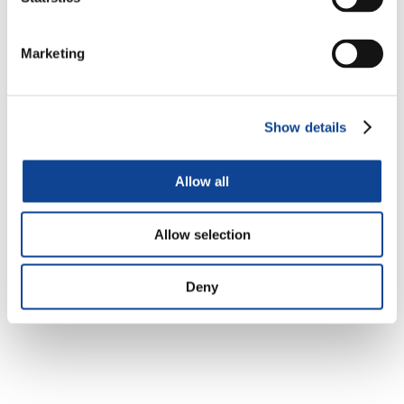
Venerdí 6 ottobre 2017 si é riunito il
comitato sui
partenariati non governamentali (PNG) de Consiglio
esecutivo dell’UNESCO
.
P
resenti i tre rappresentanti dell’ONG New Humanity a
Marketing
Parigi.
Le ONG erano chiamate a discutere con gli Stati che fanno
parte di questo Comitato in merito al miglioramento della
Show details
cooperazione e del dialogo tra le ONG e gli Stati membri in
base ad una relazione che stabilisce una mappatura di tale
cooperazione nelle varie organizzazioni del’ONU.
Allow all
La possibilità offerta ad alcune ONG di partecipare o meno
al Consiglio Esecutivo sarà inserito nell’ordine del giorno del
Allow selection
Consiglio Esecutivo nel 2018.
Deny