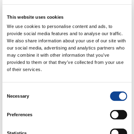
This website uses cookies
We use cookies to personalise content and ads, to
provide social media features and to analyse our traffic.
We also share information about your use of our site with
our social media, advertising and analytics partners who
may combine it with other information that you’ve
9.05.2017
provided to them or that they’ve collected from your use
of their services.
Consent
6 ottobre 2017, UNESCO
Necessary
Selection
Comitato sui partenariati non
Preferences
governamentali
Statistics