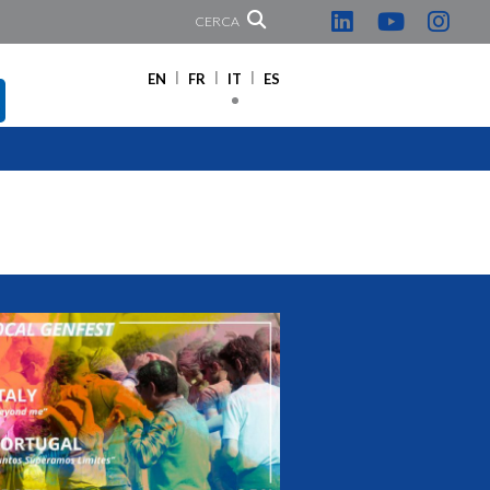
CERCA
EN
FR
IT
ES