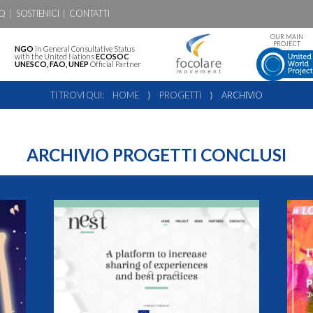
Q
SOSTIENICI
CONTATTI
OUR MAIN
PROJECT
NGO
in General Consultative Status
with the United Nations
ECOSOC
UNESCO, FAO, UNEP
Official Partner
TI TROVI QUI:
HOME
⟩
PROGETTI
⟩
ARCHIVIO
ARCHIVIO PROGETTI CONCLUSI