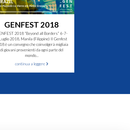
GENFEST 2018
NFEST 2018 “Beyond all Borders” 6-7-
Luglio 2018, Manila (Filippine) Il Genfest
18 è un convegno che coinvolgerà migliaia
di giovani provenienti da ogni parte del
mondo...
continua a leggere