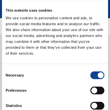
This website uses cookies
We use cookies to personalise content and ads, to
provide social media features and to analyse our traffic.
We also share information about your use of our site with
our social media, advertising and analytics partners who
5.11.2025
may combine it with other information that you’ve
Il progetto AFR.E.S.H arriva al
provided to them or that they’ve collected from your use
of their services.
termine dopo tre anni di scambi
e formazione
Consent
Necessary
Selection
Preferences
Statistics