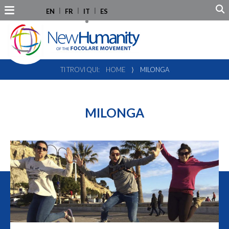
EN
FR
IT
ES
TI TROVI QUI:
HOME
⟩
MILONGA
MILONGA