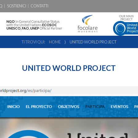
Q
SOSTIENICI
CONTATTI
OUR MAIN
PROJECT
NGO
in General Consultative Status
with the United Nations
ECOSOC
UNESCO, FAO, UNEP
Official Partner
TI TROVI QUI:
HOME
⟩
UNITED WORLD PROJECT
UNITED WORLD PROJECT