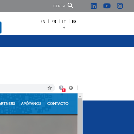
CERCA
EN
FR
IT
ES