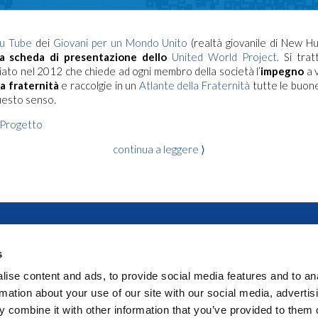
u Tube
dei
Giovani per un Mondo Unito
(realtà giovanile di New H
la scheda di presentazione dello
United World Project
. Si tra
iato nel 2012 che chiede ad ogni membro della società l’
impegno
a v
la fraternità
e raccolgie in un
Atlante della Fraternità
tutte le buon
uesto senso.
l Progetto
continua a leggere ⟩
s
ise content and ads, to provide social media features and to an
rmation about your use of our site with our social media, advertis
 combine it with other information that you’ve provided to them o