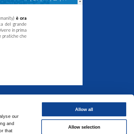
umanity)
è ora
tta del grande
ivere in prima
e pratiche che
Allow all
alyse our
ing and
Allow selection
r that