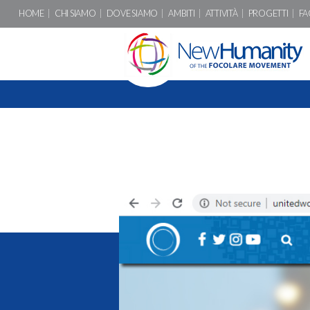
HOME
CHI SIAMO
DOVE SIAMO
AMBITI
ATTIVITÀ
PROGETTI
FA