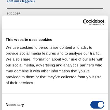
continua a leggere
8.05.2019
Assemblea di New Humanity
2019: Dilogo aperto verso una
nuova umanità
This website uses cookies
We use cookies to personalise content and ads, to
provide social media features and to analyse our traffic.
We also share information about your use of our site with
our social media, advertising and analytics partners who
may combine it with other information that you’ve
provided to them or that they’ve collected from your use
of their services.
6-7 aprile, Grottaferrata (Roma) Si é concluso l’incontro annuale del
Consent
Consiglio direttivo e dei rappresentanti delle sedi estere di New
Necessary
Selection
Humanity 2019, dedicato ad un’analisi dell’attuazione della...