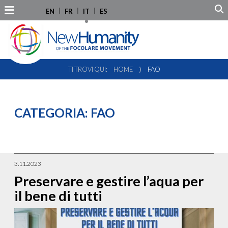
EN
FR
IT
ES
TI TROVI QUI:
HOME
⟩
FAO
CATEGORIA:
FAO
3.11.2023
Preservare e gestire l’aqua per
il bene di tutti