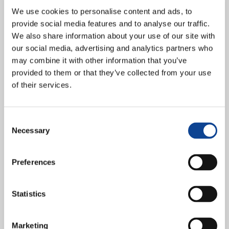
We use cookies to personalise content and ads, to
Vuoi far parte di una rete globale di giovani protagonisti che si sforza
provide social media features and to analyse our traffic.
di rendere visibile la fraternità universale? Vuoi contribuire ad un
We also share information about your use of our site with
mondo unito, rappresentando United...
our social media, advertising and analytics partners who
continua a leggere
may combine it with other information that you’ve
provided to them or that they’ve collected from your use
7.01.2020
of their services.
Firmato l’accordo tra New
Humanity e la FAO per
Consent
collaborare insieme per il bene
Necessary
Selection
dell’umanità
Preferences
Statistics
Marketing