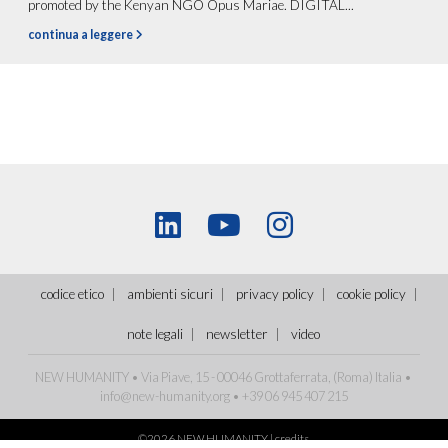
promoted by the Kenyan NGO Opus Mariae. DIGITAL...
continua a leggere
codice etico
ambienti sicuri
privacy policy
cookie policy
note legali
newsletter
video
NEW HUMANITY • Via Piave, 15 - 00046 Grottaferrata, (Roma)
Italia
•
info@new-humanity.org
• +39 06 945 407 215
©2026 NEW HUMANITY |
credits