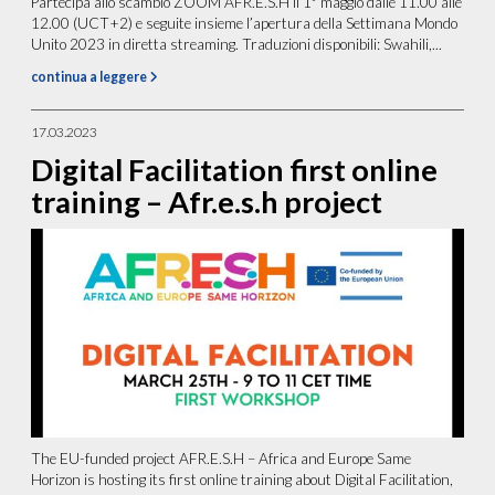
Partecipa allo scambio ZOOM AFR.E.S.H il 1° maggio dalle 11.00 alle
12.00 (UCT+2) e seguite insieme l’apertura della Settimana Mondo
Unito 2023 in diretta streaming. Traduzioni disponibili: Swahili,...
continua a leggere
17.03.2023
Digital Facilitation first online
training – Afr.e.s.h project
The EU-funded project AFR.E.S.H – Africa and Europe Same
Horizon is hosting its first online training about Digital Facilitation,