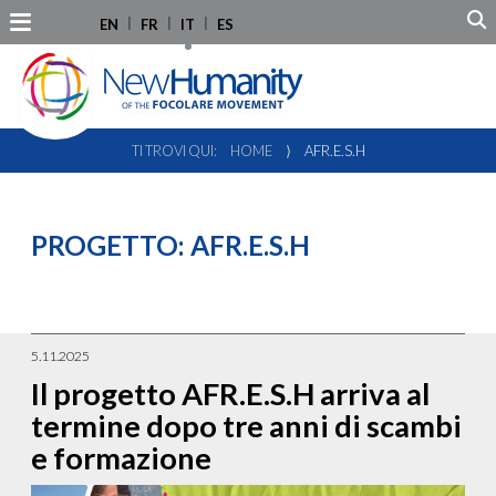
EN
FR
IT
ES
TI TROVI QUI:
HOME
⟩
AFR.E.S.H
PROGETTO:
AFR.E.S.H
5.11.2025
Il progetto AFR.E.S.H arriva al
termine dopo tre anni di scambi
e formazione