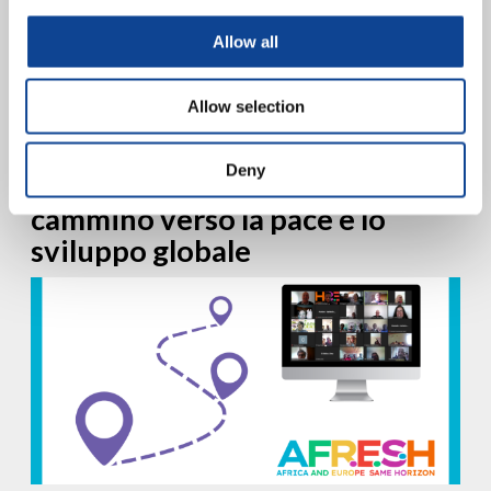
Imagine 140 young leaders from 14 African countries coming
Allow all
together virtually, united by a shared vision of transformative
leadership and collective action. This was the vibrant scene...
continua a leggere
Allow selection
3.07.2024
Deny
Tre tappe di AFR.E.S.H: il
cammino verso la pace e lo
sviluppo globale