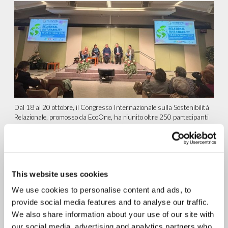
Dal 18 al 20 ottobre, il Congresso Internazionale sulla Sostenibilità
Relazionale, promosso da EcoOne, ha riunito oltre 250 partecipanti
a Castel Gandolfo (Roma) e Cordoba (Argentina). Studiosi,...
continua a leggere
5.09.2024
This website uses cookies
Introduzione al Corso di
We use cookies to personalise content and ads, to
Formazione Online:
provide social media features and to analyse our traffic.
“Progettazione e Pianificazione
We also share information about your use of our site with
our social media, advertising and analytics partners who