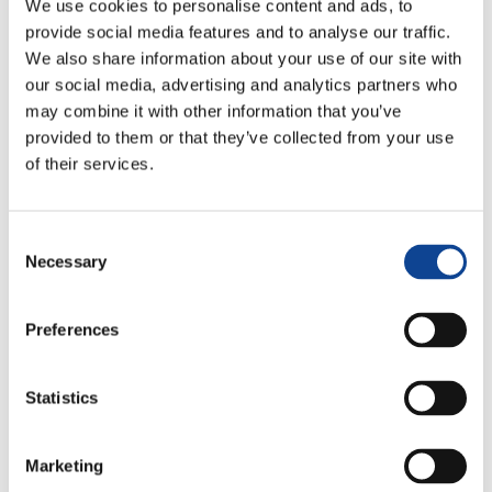
We use cookies to personalise content and ads, to
provide social media features and to analyse our traffic.
Divenuto ormai una consuetudine annuale, l’evento è stata
We also share information about your use of our site with
l’occasione per
presentare l’impegno presso la sede delle
our social media, advertising and analytics partners who
Nazioni Unite di Ginevra di New Humanity
, delle altre
may combine it with other information that you’ve
ONG di ispirazioni cattolica e della Santa Sede
ai giovani
provided to them or that they’ve collected from your use
dei
focolari
(Movimento da cui New Humanity trae i propri
principi ispiratori), attualmente impegnati in un periodo di
of their services.
ricerca e studio presso il
Centro Internazionale di Montet
,
in Svizzera.
Consent
Necessary
Selection
I giovani
coinvolti,
Preferences
dopo una
visita al
Palazzo
Statistics
delle
Nazioni,
hanno
Marketing