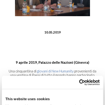
10.05.2019
9 aprile 2019, Palazzo delle Nazioni (Ginevra)
Una cinquantina di
giovani di New Humanity
provenienti da
una ventina di Paesi di tutto il mondo hanno partecipato
all’edizione 2019 del
Convegno che New Humanity
organizza annualmente presso il Palazzo delle Nazioni
di
Ginevra per presentare ai propri giovani, insieme alle altre
ONG di ispirazione cattolica
, il sistema internazionale dei
diritti umani ed il ruolo delle ONG di ispirazione cattolica e la
This website uses cookies
Santa Sede presso l’ONU.