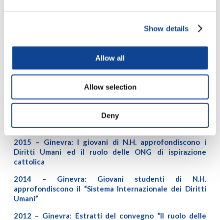
dimostrato
grande interesse per le tematiche emerse
nel corso della conferenza. In qualità di moderatore
dell’evento, è stato il dott.
Jorge M. Dias Ferreira
–
Show details
rappresentante principale di New Humanity a Ginevra – ad
introdurli all’argomento.
Allow all
Presenti anche
Marco Desalvo
, Presidente di New
Humanity e rappresentanti della Santa Sede e di altri ONG
d’ispirazione cattoliche attive presso il Coniglio dei Diritti
Allow selection
Umani a Ginevra.
Deny
Leggi gli articoli relativi alle edizioni degli anni precedenti:
2015 – Ginevra: I giovani di N.H. approfondiscono i
Diritti Umani ed il ruolo delle ONG di ispirazione
cattolica
2014 – Ginevra: Giovani studenti di N.H.
approfondiscono il “Sistema Internazionale dei Diritti
Umani”
2012 –
Ginevra: Estratti del convegno “Il ruolo delle