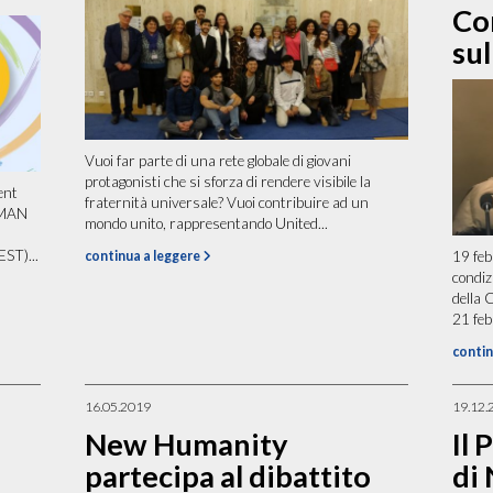
Co
sul
Vuoi far parte di una rete globale di giovani
protagonisti che si sforza di rendere visibile la
ent
fraternità universale? Vuoi contribuire ad un
UMAN
mondo unito, rappresentando United...
ST)...
continua a leggere
19 feb
condiz
della 
21 febb
contin
16.05.2019
19.12.
New Humanity
Il
partecipa al dibattito
di