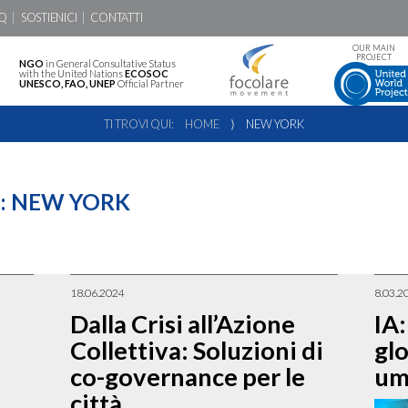
Q
SOSTIENICI
CONTATTI
OUR MAIN
PROJECT
NGO
in General Consultative Status
with the United Nations
ECOSOC
UNESCO, FAO, UNEP
Official Partner
TI TROVI QUI:
HOME
⟩
NEW YORK
:
NEW YORK
18.06.2024
8.03.2
Dalla Crisi all’Azione
IA:
Collettiva: Soluzioni di
glo
m
co-governance per le
um
città