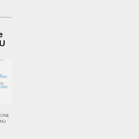
e
NU
IONE
ONU