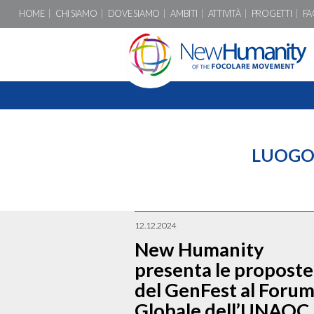
HOME
CHI SIAMO
DOVE SIAMO
AMBITI
ATTIVITÀ
PROGETTI
FA
LUOGO
12.12.2024
New Humanity
presenta le proposte
del GenFest al Foru
Globale dell’UNAOC