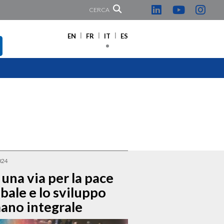
CERCA
EN
FR
IT
ES
024
 una via per la pace
bale e lo sviluppo
ano integrale