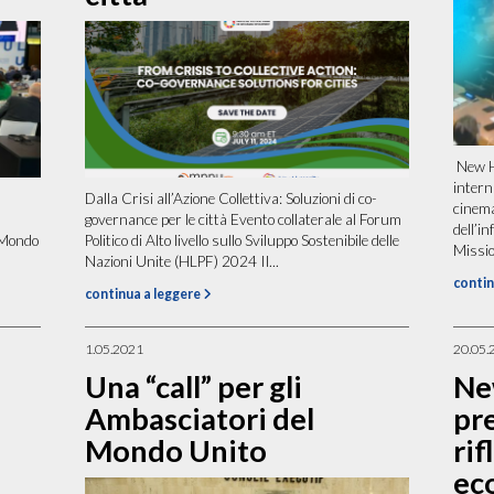
New H
intern
Dalla Crisi all’Azione Collettiva: Soluzioni di co-
cinema
governance per le città Evento collaterale al Forum
dell’i
 Mondo
Politico di Alto livello sullo Sviluppo Sostenibile delle
Missio
Nazioni Unite (HLPF) 2024 Il...
contin
continua a leggere
1.05.2021
20.05.
Una “call” per gli
Ne
Ambasciatori del
pr
Mondo Unito
rif
ec