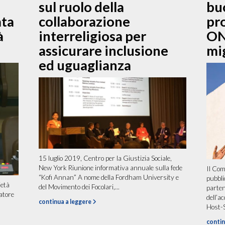
sul ruolo della
bu
ta
collaborazione
pr
à
interreligiosa per
ON
assicurare inclusione
mi
ed uguaglianza
15 luglio 2019, Centro per la Giustizia Sociale,
New York Riunione informativa annuale sulla fede
Il Com
“Kofi Annan” A nome della Fordham University e
pubbli
ietà
del Movimento dei Focolari,...
parten
atore
dell’ac
continua a leggere
Host-S
contin