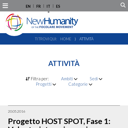
EN
FR
IT
ES
TI TROVI QUI:
HOME
⟩
ATTIVITÀ
ATTIVITÀ
Filtra per:
Ambiti
Sedi
Progetti
Categorie
20.05.2016
Progetto HOST SPOT, Fase 1: