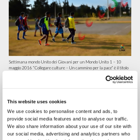
Settimana mondo Unito dei Giovani per un Mondo Unito 1 – 10
maggio 2016 “Collegare culture – Un cammino per la pace” è il titolo
dell’evento principale...
continua a leggere
12.05.2016
This website uses cookies
Ginevra: New Humanity
We use cookies to personalise content and ads, to
coordina il Forum CINGO di
provide social media features and to analyse our traffic.
Ginevra
We also share information about your use of our site with
our social media, advertising and analytics partners who