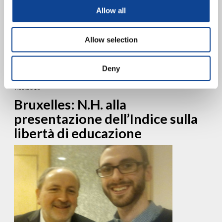
programma
Allow all
Reinventare la pace Educare ad un umanesimo basato sull’unità
della famiglia umana Martedì, 15 novembre 2016 dalle 9,30 alle
Allow selection
18,00 Maison de l’UNESCO, Salle II – 125,...
continua a leggere
Deny
9.05.2016
Bruxelles: N.H. alla
presentazione dell’Indice sulla
libertà di educazione