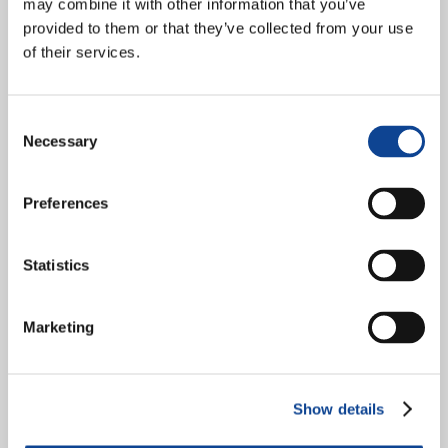
may combine it with other information that you’ve
provided to them or that they’ve collected from your use
of their services.
Consent
Necessary
Selection
Preferences
Statistics
Forum delle ONG di ispirazione Cattolica a Ginevra Promuovere la
Dottrina sociale della Chiesa, nello spirito della fraternità universale
Marketing
I vari membri del Forum delle ONG di...
continua a leggere
Show details
10.05.2016
Parigi, 15 novembre 2016 –