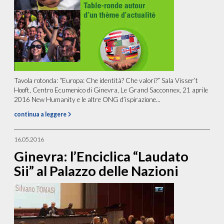
Tavola rotonda: “Europa: Che identità? Che valori?” Sala Visser’t
Hooft, Centro Ecumenico di Ginevra, Le Grand Sacconnex, 21 aprile
2016 New Humanity e le altre ONG d’ispirazione...
continua a leggere
16.05.2016
Ginevra: l’Enciclica “Laudato
Sii” al Palazzo delle Nazioni