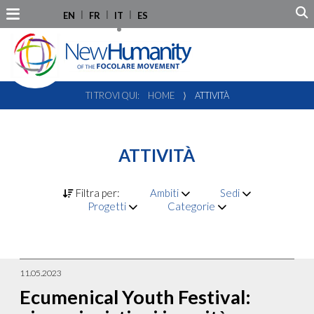
EN
FR
IT
ES
TI TROVI QUI:
HOME
⟩
ATTIVITÀ
ATTIVITÀ
Filtra per:
Ambiti
Sedi
Progetti
Categorie
11.05.2023
Ecumenical Youth Festival: