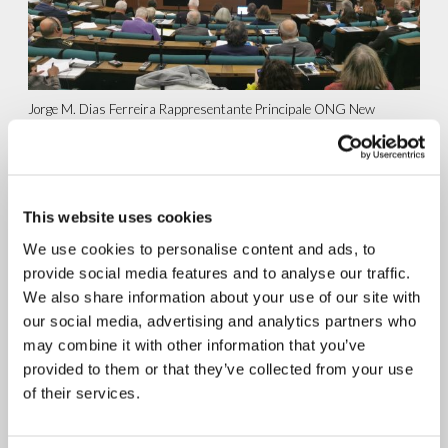
Jorge M. Dias Ferreira Rappresentante Principale ONG New
Humanity – Ginevra Durante i giorni 2 e 3 dicembre ha avuto
luogo a Roma la 5° Assemblea...
continua a leggere
This website uses cookies
30.11.2022
We use cookies to personalise content and ads, to
Il tempo della Pace – II
provide social media features and to analyse our traffic.
Congresso Internazionale
We also share information about your use of our site with
our social media, advertising and analytics partners who
may combine it with other information that you’ve
provided to them or that they’ve collected from your use
of their services.